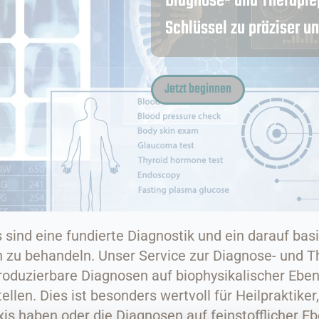
Diagnose- und Therapiepl
Schlüssel zu präziser u
Jetzt beginnen
 sind eine fundierte Diagnostik und ein darauf basi
h zu behandeln. Unser Service zur Diagnose- und T
eproduzierbare Diagnosen auf biophysikalischer Ebe
llen. Dies ist besonders wertvoll für Heilpraktike
xis haben oder die Diagnosen auf feinstofflicher 