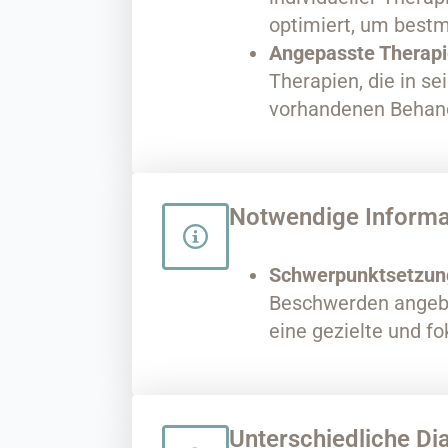
optimiert, um best
Angepasste Therap
Therapien, die in se
vorhandenen Behand
Notwendige Informa
Schwerpunktsetzung
Beschwerden angeben
eine gezielte und fo
Unterschiedliche Di