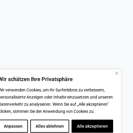
Wir schätzen Ihre Privatsphäre
Wir verwenden Cookies, um Ihr Surferlebnis zu verbessern,
Login
personalisierte Anzeigen oder Inhalte einzusetzen und unseren
Datenschutzerklärung
Datenverkehr zu analysieren. Wenn Sie auf „Alle akzeptieren"
Cookie-Richtlinie
klicken, stimmen Sie der Anwendung von Cookies zu.
Impressum
Anpassen
Alles ablehnen
Alle akzeptieren