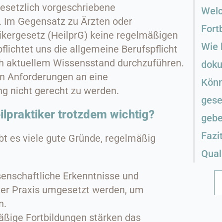
gesetzlich vorgeschriebene
Welc
er. Im Gegensatz zu Ärzten oder
Fort
ikergesetz (HeilprG) keine regelmäßigen
Wie 
flichtet uns die allgemeine Berufspflicht
h aktuellem Wissensstand durchzuführen.
doku
 den Anforderungen an eine
Könn
g nicht gerecht zu werden.
gese
ilpraktiker trotzdem wichtig?
geb
Fazi
t es viele gute Gründe, regelmäßig
Qual
enschaftliche Erkenntnisse und
er Praxis umgesetzt werden, um
n.
ßige Fortbildungen stärken das